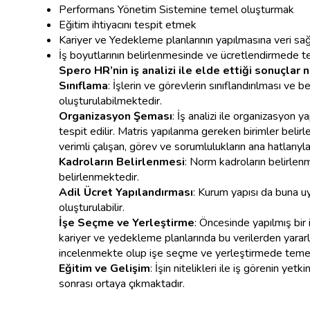
Performans Yönetim Sistemine temel oluşturmak
Eğitim ihtiyacını tespit etmek
Kariyer ve Yedekleme planlarının yapılmasına veri s
İş boyutlarının belirlenmesinde ve ücretlendirmede t
Spero HR’nin iş analizi ile elde ettiği sonuçlar 
Sınıflama
: İşlerin ve görevlerin sınıflandırılması ve b
oluşturulabilmektedir.
Organizasyon Şeması
: İş analizi ile organizasyon y
tespit edilir. Matris yapılanma gereken birimler belirlen
verimli çalışan, görev ve sorumlulukların ana hatlarıyl
Kadroların Belirlenmesi
: Norm kadroların belirlenme
belirlenmektedir.
Adil Ücret Yapılandırması
: Kurum yapısı da buna uyg
oluşturulabilir.
İşe Seçme ve Yerleştirme
: Öncesinde yapılmış bir
kariyer ve yedekleme planlarında bu verilerden yararlanı
incelenmekte olup işe seçme ve yerleştirmede temel 
Eğitim ve Gelişim
: İşin nitelikleri ile iş görenin yet
sonrası ortaya çıkmaktadır.