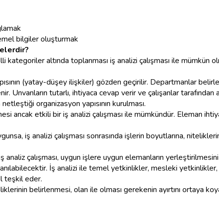
ağlamak
emel bilgiler oluşturmak
nelerdir?
elli kategoriler altında toplanması iş analizi çalışması ile mümkün olm
apısının (yatay-düşey ilişkiler) gözden geçirilir. Departmanlar belirl
ir. Unvanların tutarlı, ihtiyaca cevap verir ve çalışanlar tarafından a
a netleştiği organizasyon yapısının kurulması.
si ancak etkili bir iş analizi çalışması ile mümkündür. Eleman ihtiyaçl
unsa, iş analizi çalışması sonrasında işlerin boyutlarına, nitelikler
 iş analiz çalışması, uygun işlere uygun elemanların yerleştirilmes
labilecektir. İş analizi ile temel yetkinlikler, mesleki yetkinlikler
teşkil eder.
kinliklerinin belirlenmesi, olan ile olması gerekenin ayırtını ortaya koy