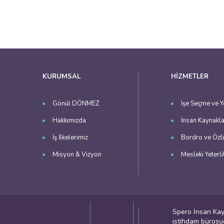
KURUMSAL
HİZMETLER
Gönül DÖNMEZ
İşe Seçme ve Y
Hakkımızda
İnsan Kaynakla
İş İlkelerimiz
Bordro ve Özl
Misyon & Vizyon
Mesleki Yeterli
Spero İnsan Kayn
istihdam bürosud