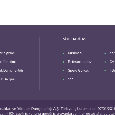
SİTE HARİTASI
erleştirme
Kurumsal
Kar
rı Yönetimi
Referanslarımız
CV
ük Danışmanlığı
Spero Güncel
İlet
lik Belgesi
SSS
akları ve Yönetim Danışmanlığı A.Ş. Türkiye İş Kurumu'nun 07/01/2019 
ur. 4904 sayılı iş kanunu gereği iş arayanlardan her ne ad altında ol