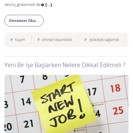
direnç göstermek de�
[...]
Devamını Oku...
# Yaşam
# zihinsel dayanıklılık
# psikolojik sağlamlık
#
Yeni Bir İşe Başlarken Nelere Dikkat Edilmeli ?