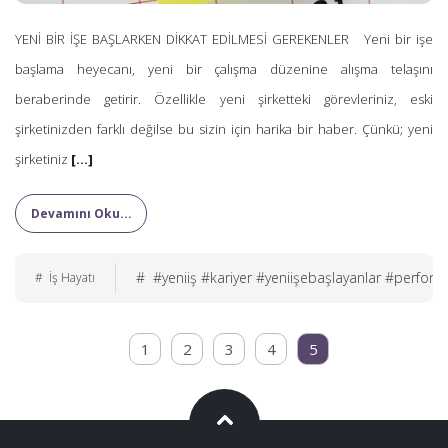
YENİ BİR İŞE BAŞLARKEN DİKKAT EDİLMESİ GEREKENLER Yeni bir işe
başlama heyecanı, yeni bir çalışma düzenine alışma telaşını
beraberinde getirir. Özellikle yeni şirketteki görevleriniz, eski
şirketinizden farklı değilse bu sizin için harika bir haber. Çünkü; yeni
şirketiniz
[...]
Devamını Oku...
# #yeniiş #kariyer #yeniişebaşlayanlar #perform
# İş Hayatı
1
2
3
4
5