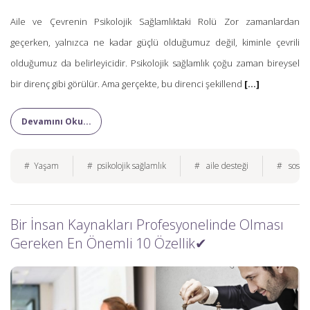
Aile ve Çevrenin Psikolojik Sağlamlıktaki Rolü Zor zamanlardan
geçerken, yalnızca ne kadar güçlü olduğumuz değil, kiminle çevrili
olduğumuz da belirleyicidir. Psikolojik sağlamlık çoğu zaman bireysel
bir direnç gibi görülür. Ama gerçekte, bu direnci şekillend
[...]
Devamını Oku...
# Yaşam
# psikolojik sağlamlık
# aile desteği
# sosyal
Bir İnsan Kaynakları Profesyonelinde Olması
Gereken En Önemli 10 Özellik✔